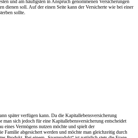
anntesten und am häufigsten in Anspruch genommenen Versicherungen
dienen soll. Auf der einen Seite kann der Versicherte wie bei einer
terben sollte.
dann später verfügen kann. Da die Kapitallebensversicherung
r man sich jedoch für eine Kapitallebensversicherung entscheidet
bau eines Vermögens nutzen möchte und spielt der
die Familie abgesichert werden und möchte man gleichzeitig durch
s Produkt. Bei einem „Sparprodukt“ ist natürlich stets die Frage,