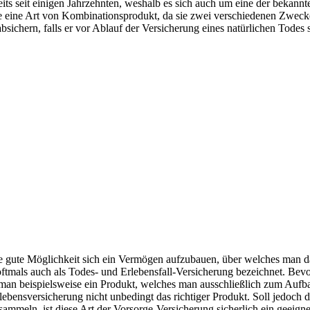
reits seit einigen Jahrzehnten, weshalb es sich auch um eine der bek
e eine Art von Kombinationsprodukt, da sie zwei verschiedenen Zwecken 
sichern, falls er vor Ablauf der Versicherung eines natürlichen Todes s
ine gute Möglichkeit sich ein Vermögen aufzubauen, über welches man 
ftmals auch als Todes- und Erlebensfall-Versicherung bezeichnet. Bevo
cht man beispielsweise ein Produkt, welches man ausschließlich zum Auf
lebensversicherung nicht unbedingt das richtiger Produkt. Soll jedoch 
eln, ist diese Art der Vorsorge-Versicherung sicherlich ein geeignete