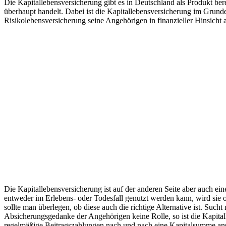
Die Kapitallebensversicherung gibt es in Deutschland als Produkt be
überhaupt handelt. Dabei ist die Kapitallebensversicherung im Grund
Risikolebensversicherung seine Angehörigen in finanzieller Hinsicht ab
Die Kapitallebensversicherung ist auf der anderen Seite aber auch e
entweder im Erlebens- oder Todesfall genutzt werden kann, wird sie o
sollte man überlegen, ob diese auch die richtige Alternative ist. Su
Absicherungsgedanke der Angehörigen keine Rolle, so ist die Kapital
regelmäßige Beitragszahlungen nach und nach eine Kapitalsumme ansamm